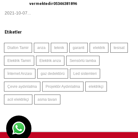
vermektedir05346381896
2021-10-07...
Etiketler
Diafon Tamir
arıza
teknik
garanti
elektrik
tesisat
Elektrik Tamiri
Elektrik arıza
Sensörlü lamba
İnternet Arızası
gaz dedektörü
Led sistemleri
Çevre aydınlatma
Projektör Aydınlatma
elektrikçi
acil elektrikçi
asma tavan