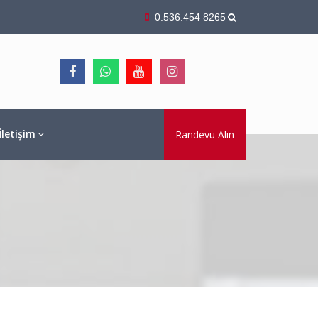
0.536.454 8265
İletişim
Randevu Alın