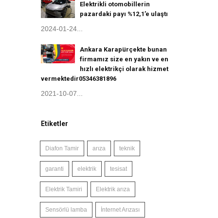
Elektrikli otomobillerin
pazardaki payı %12,1’e ulaştı
2024-01-24...
Ankara Karapürçekte bunan
firmamız size en yakın ve en
hızlı elektrikçi olarak hizmet
vermektedir05346381896
2021-10-07...
Etiketler
Diafon Tamir
arıza
teknik
garanti
elektrik
tesisat
Elektrik Tamiri
Elektrik arıza
Sensörlü lamba
İnternet Arızası