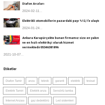
Diafon Arızları
2024-02-11...
Elektrikli otomobillerin pazardaki payı %12,1’e ulaştı
2024-01-24...
Ankara Karapürçekte bunan firmamız size en yakın
ve en hızlı elektrikçi olarak hizmet
vermektedir05346381896
2021-10-07...
Etiketler
Diafon Tamir
arıza
teknik
garanti
elektrik
tesisat
Elektrik Tamiri
Elektrik arıza
Sensörlü lamba
İnternet Arızası
gaz dedektörü
Led sistemleri