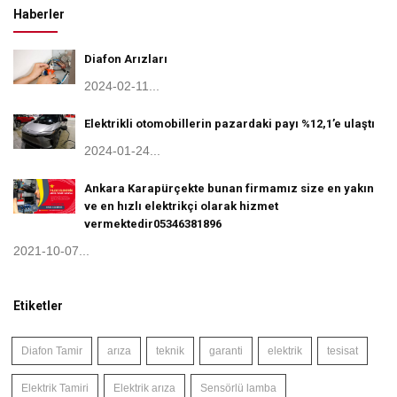
Haberler
Diafon Arızları
2024-02-11...
Elektrikli otomobillerin pazardaki payı %12,1’e ulaştı
2024-01-24...
Ankara Karapürçekte bunan firmamız size en yakın
ve en hızlı elektrikçi olarak hizmet
vermektedir05346381896
2021-10-07...
Etiketler
Diafon Tamir
arıza
teknik
garanti
elektrik
tesisat
Elektrik Tamiri
Elektrik arıza
Sensörlü lamba