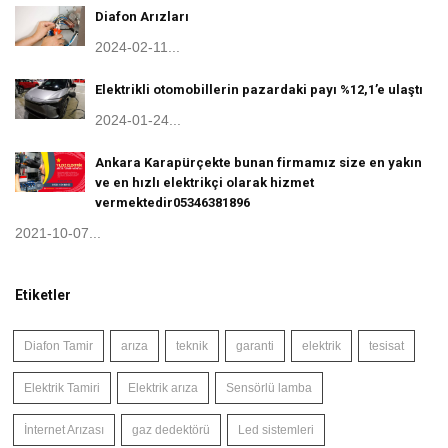
Diafon Arızları
2024-02-11...
Elektrikli otomobillerin pazardaki payı %12,1’e ulaştı
2024-01-24...
Ankara Karapürçekte bunan firmamız size en yakın
ve en hızlı elektrikçi olarak hizmet
vermektedir05346381896
2021-10-07...
Etiketler
Diafon Tamir
arıza
teknik
garanti
elektrik
tesisat
Elektrik Tamiri
Elektrik arıza
Sensörlü lamba
İnternet Arızası
gaz dedektörü
Led sistemleri