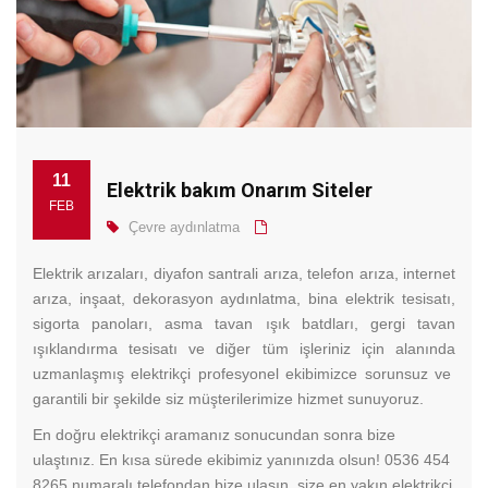
11
Elektrik bakım Onarım Siteler
FEB
Çevre aydınlatma
Elektrik arızaları, diyafon santrali arıza, telefon arıza, internet
arıza, inşaat, dekorasyon aydınlatma, bina elektrik tesisatı,
sigorta panoları, asma tavan ışık batdları, gergi tavan
ışıklandırma tesisatı ve diğer tüm işleriniz için alanında
uzmanlaşmış elektrikçi profesyonel ekibimizce sorunsuz ve
garantili bir şekilde siz müşterilerimize hizmet sunuyoruz.
En doğru elektrikçi aramanız sonucundan sonra bize
ulaştınız. En kısa sürede ekibimiz yanınızda olsun! 0536 454
8265 numaralı telefondan bize ulaşın, size en yakın elektrikçi