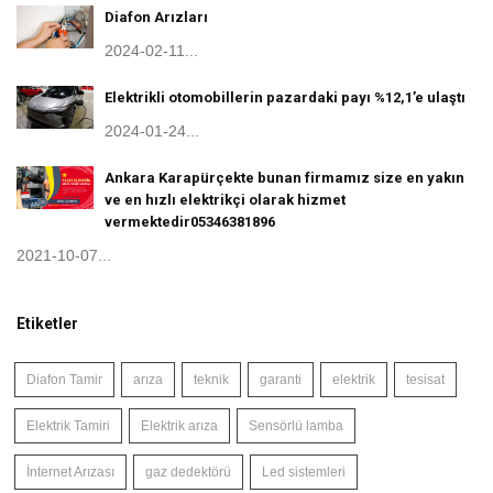
Diafon Arızları
2024-02-11...
Elektrikli otomobillerin pazardaki payı %12,1’e ulaştı
2024-01-24...
Ankara Karapürçekte bunan firmamız size en yakın
ve en hızlı elektrikçi olarak hizmet
vermektedir05346381896
2021-10-07...
Etiketler
Diafon Tamir
arıza
teknik
garanti
elektrik
tesisat
Elektrik Tamiri
Elektrik arıza
Sensörlü lamba
İnternet Arızası
gaz dedektörü
Led sistemleri