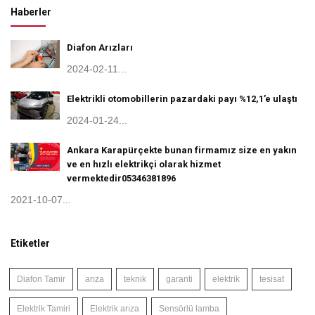
Haberler
Diafon Arızları
2024-02-11...
Elektrikli otomobillerin pazardaki payı %12,1’e ulaştı
2024-01-24...
Ankara Karapürçekte bunan firmamız size en yakın
ve en hızlı elektrikçi olarak hizmet
vermektedir05346381896
2021-10-07...
Etiketler
Diafon Tamir
arıza
teknik
garanti
elektrik
tesisat
Elektrik Tamiri
Elektrik arıza
Sensörlü lamba