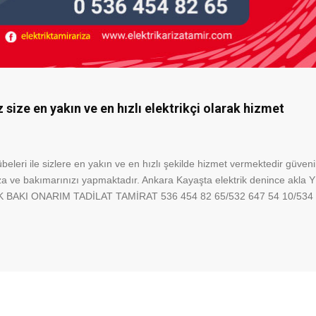
size en yakın ve en hızlı elektrikçi olarak hizmet
eleri ile sizlere en yakın ve en hızlı şekilde hizmet vermektedir güvenil
 arıza ve bakımarınızı yapmaktadır. Ankara Kayaşta elektrik denince akla 
K BAKI ONARIM TADİLAT TAMİRAT 536 454 82 65/532 647 54 10/534