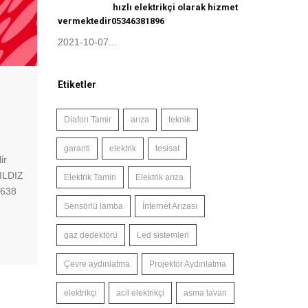
hızlı elektrikçi olarak hizmet
vermektedir05346381896
2021-10-07...
Etiketler
Diafon Tamir
arıza
teknik
garanti
elektrik
tesisat
ir
YILDIZ
Elektrik Tamiri
Elektrik arıza
 638
Sensörlü lamba
İnternet Arızası
gaz dedektörü
Led sistemleri
Çevre aydınlatma
Projektör Aydınlatma
elektrikçi
acil elektrikçi
asma tavan