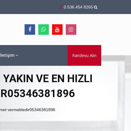
0.536.454 8265
İletişim
Randevu Alın
YAKIN VE EN HIZLI
IR05346381896
hizmet vermektedir05346381896