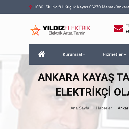
1086. Sk. No:81 Küçük Kayaş 06270 Mamak/Ankar
E
e
Kurumsal
Hizmetler
ANKARA KAYAŞ TA 
ELEKTRIKÇI O
Ana Sayfa
Haberler
Ankara