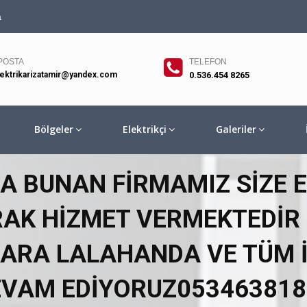
a
POSTA
TELEFON
lektrikarizatamir@yandex.com
0.536.454 8265
Bölgeler
Elektrikçi
Galeriler
BUNAN FIRMAMIZ SIZE EN
RAK HIZMET VERMEKTEDIR .
NKARA LALAHANDA VE TÜM 
EVAM EDIYORUZ053463818