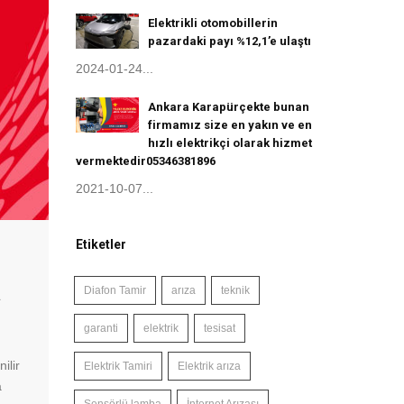
Elektrikli otomobillerin
pazardaki payı %12,1’e ulaştı
2024-01-24...
Ankara Karapürçekte bunan
firmamız size en yakın ve en
hızlı elektrikçi olarak hizmet
vermektedir05346381896
2021-10-07...
Etiketler
Diafon Tamir
arıza
teknik
a
garanti
elektrik
tesisat
ilir
Elektrik Tamiri
Elektrik arıza
a
Sensörlü lamba
İnternet Arızası