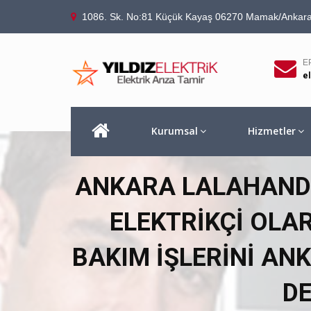
1086. Sk. No:81 Küçük Kayaş 06270 Mamak/Ankar
E
e
Kurumsal
Hizmetler
ANKARA LALAHANDA 
ELEKTRIKÇI OLA
BAKIM IŞLERINI A
D