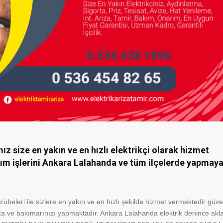
 size en yakın ve en hızlı elektrikçi olarak hizmet
kım işlerini Ankara Lalahanda ve tüm ilçelerde yapmay
beleri ile sizlere en yakın ve en hızlı şekilde hizmet vermektedir güven
 arıza ve bakımarınızı yapmaktadır. Ankara Lalahanda elektrik denince akl