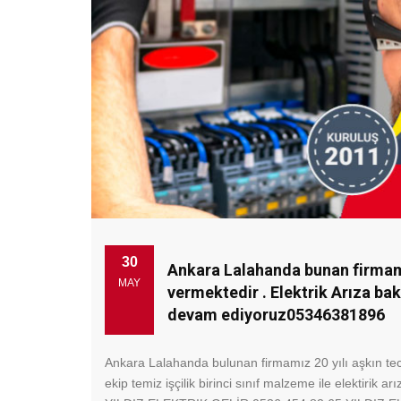
30
Ankara Lalahanda bunan firmamız
MAY
vermektedir . Elektrik Arıza ba
devam ediyoruz05346381896
Ankara Lalahanda bulunan firmamız 20 yılı aşkın tecrü
ekip temiz işçilik birinci sınıf malzeme ile elektirik