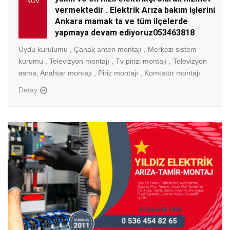
NOV
vermektedir . Elektrik Arıza bakım işlerini
Ankara mamak ta ve tüm ilçelerde
yapmaya devam ediyoruz053463818
Uydu kurulumu , Çanak anten montajı , Merkezi sistem
kurumu , Televizyon montajı , Tv pirizi montajı , Televizyon
asma, Anahtar montajı , Piriz montajı , Komtatör montajı
Detay