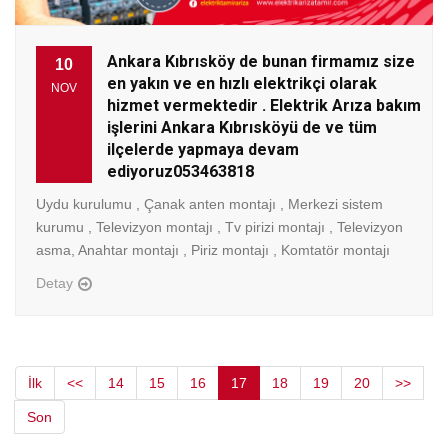
Ankara Kıbrısköy de bunan firmamız size
10
en yakın ve en hızlı elektrikçi olarak
NOV
hizmet vermektedir . Elektrik Arıza bakım
işlerini Ankara Kıbrısköyü de ve tüm
ilçelerde yapmaya devam
ediyoruz053463818
Uydu kurulumu , Çanak anten montajı , Merkezi sistem
kurumu , Televizyon montajı , Tv pirizi montajı , Televizyon
asma, Anahtar montajı , Piriz montajı , Komtatör montajı
Detay
İlk
<<
14
15
16
17
18
19
20
>>
Son