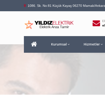
1086. Sk. No:81 Küçük Kayaş 06270 Mamak/Ankar
E
e
Kurumsal
Hizmetler