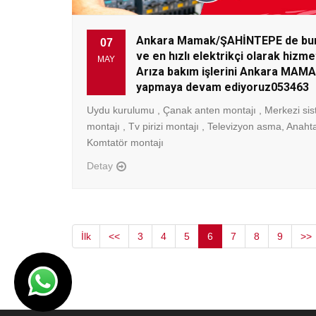
Ankara Mamak/ŞAHİNTEPE de buna
07
ve en hızlı elektrikçi olarak hizme
MAY
Arıza bakım işlerini Ankara MAMA
yapmaya devam ediyoruz053463
Uydu kurulumu , Çanak anten montajı , Merkezi sis
montajı , Tv pirizi montajı , Televizyon asma, Anahta
Komtatör montajı
Detay
İlk
<<
3
4
5
6
7
8
9
>>