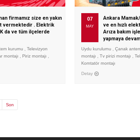
n firmamız size en yakın
Ankara Mamak/Y
07
t vermektedir . Elektrik
ve en hızlı elek
MAY
K da ve tüm ilçelerde
Arıza bakım işl
yapmaya devam
tem kurumu , Televizyon
Uydu kurulumu , Çanak anten 
r montajı , Piriz montajı ,
montajı , Tv pirizi montajı , T
Komtatör montajı
Detay
Son