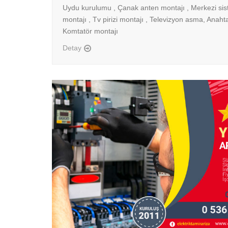
Uydu kurulumu , Çanak anten montajı , Merkezi sis
montajı , Tv pirizi montajı , Televizyon asma, Anahta
Komtatör montajı
Detay