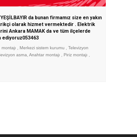
EŞİLBAYIR da bunan firmamız size en yakın
trikçi olarak hizmet vermektedir . Elektrik
erini Ankara MAMAK da ve tüm ilçelerde
 ediyoruz053463
montajı , Merkezi sistem kurumu , Televizyon
elevizyon asma, Anahtar montajı , Piriz montajı ,