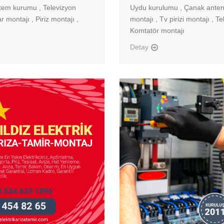
tem kurumu , Televizyon
Uydu kurulumu , Çanak anten 
r montajı , Piriz montajı ,
montajı , Tv pirizi montajı , T
Komtatör montajı
Detay