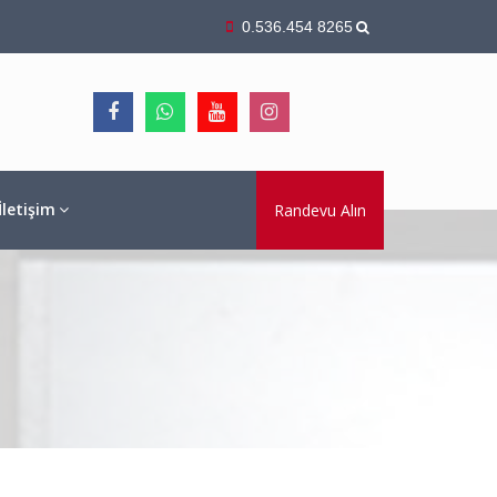
0.536.454 8265
İletişim
Randevu Alın