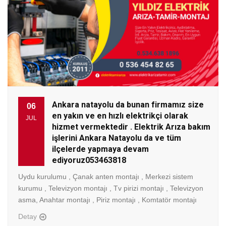
Ankara natayolu da bunan firmamız size
06
en yakın ve en hızlı elektrikçi olarak
JUL
hizmet vermektedir . Elektrik Arıza bakım
işlerini Ankara Natayolu da ve tüm
ilçelerde yapmaya devam
ediyoruz053463818
Uydu kurulumu , Çanak anten montajı , Merkezi sistem
kurumu , Televizyon montajı , Tv pirizi montajı , Televizyon
asma, Anahtar montajı , Piriz montajı , Komtatör montajı
Detay