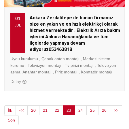
Ankara Zerdalitepe de bunan firmamız
01
size en yakın ve en hızlı elektrikçi olarak
JUL
hizmet vermektedir . Elektrik Arıza bakım
işlerini Ankara Hasanoğlanda ve tüm
ilçelerde yapmaya devam
ediyoruz053463818
Uydu kurulumu , Çanak anten montajı , Merkezi sistem
kurumu , Televizyon montajı , Tv pirizi montajı , Televizyon
asma, Anahtar montajı , Piriz montajı , Komtatör montajı
Detay
İlk
<<
20
21
22
23
24
25
26
>>
Son