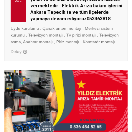
JUL
vermektedir . Elektrik Arıza bakım işlerini
Ankara Tepecik te ve tüm ilçelerde
yapmaya devam ediyoruz053463818
Uydu kurulumu , Çanak anten montajı , Merkezi sistem
kurumu , Televizyon montajı , Tv pirizi montajı , Televizyon
asma, Anahtar montajı , Piriz montajı , Komtatör montajı
Detay