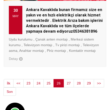
Ankara Kavaklıda bunan firmamız size en
30
yakın ve en hızlı elektrikçi olarak hizmet
MAY
vermektedir . Elektrik Arıza bakım işlerini
Ankara Kavaklıda ve tüm ilçelerde
yapmaya devam ediyoruz05346381896
Uydu kurulumu , Çanak anten montajı , Merkezi sistem
kurumu , Televizyon montajı , Tv pirizi montajı , Televizyon
asma, Anahtar montajı , Piriz montajı , Komtatör montajı
Detay
İlk
<<
23
24
25
26
27
28
29
>>
Son