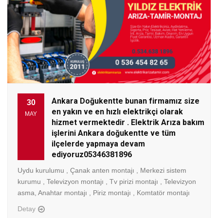
Ankara Doğukentte bunan firmamız size
30
en yakın ve en hızlı elektrikçi olarak
MAY
hizmet vermektedir . Elektrik Arıza bakım
işlerini Ankara doğukentte ve tüm
ilçelerde yapmaya devam
ediyoruz05346381896
Uydu kurulumu , Çanak anten montajı , Merkezi sistem
kurumu , Televizyon montajı , Tv pirizi montajı , Televizyon
asma, Anahtar montajı , Piriz montajı , Komtatör montajı
Detay